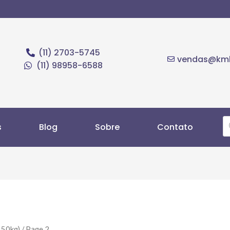
(11) 2703-5745
vendas@kmb
(11) 98958-6588
s
Blog
Sobre
Contato
 50kg)
/ Page 2