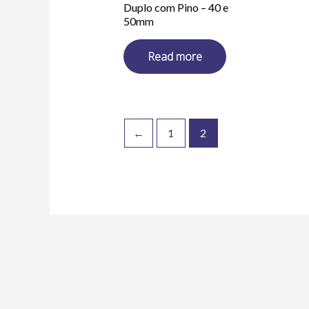
Duplo com Pino – 40 e
50mm
Read more
←
1
2