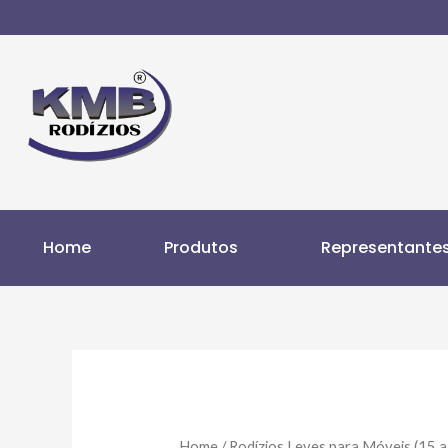
Home
Produtos
Representante
Home
/
Rodízios Leves para Móveis (15 a