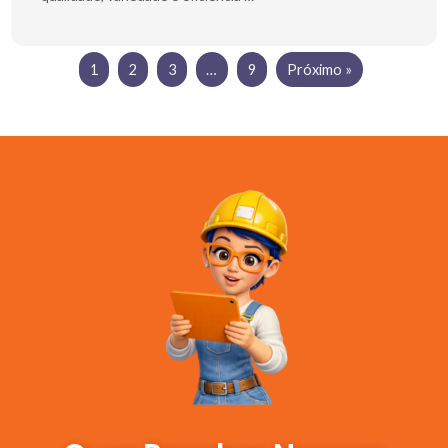
1
2
3
…
9
Próximo »