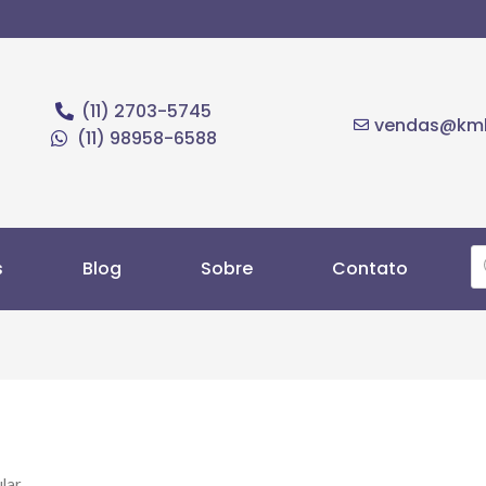
(11) 2703-5745
vendas@kmb
(11) 98958-6588
s
Blog
Sobre
Contato
ular