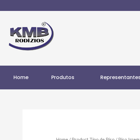
Home
Produtos
Representante
Home
/ Product Tipo de Piso / Piso Irreg