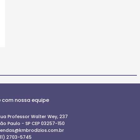
e com nossa equipe
ua Professor Walter Wey, 237
ão Paulo - SP CEP 03257-150
vendas@kmbrodizios.com.br
11) 2703-5745