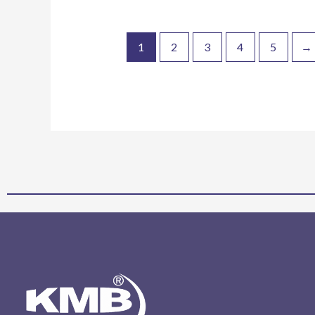
1
2
3
4
5
→