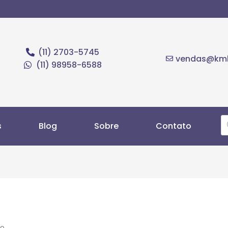
(11) 2703-5745
vendas@kmb
(11) 98958-6588
s
Blog
Sobre
Contato
no