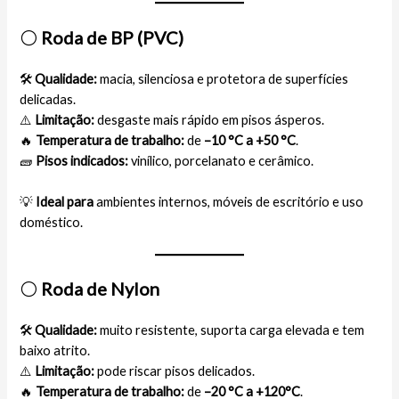
⚪
Roda de BP (PVC)
🛠️
Qualidade:
macia, silenciosa e protetora de superfícies
delicadas.
⚠️
Limitação:
desgaste mais rápido em pisos ásperos.
🔥
Temperatura de trabalho:
de
–10 °C a +50 °C
.
🧱
Pisos indicados:
vinílico, porcelanato e cerâmico.
💡
Ideal para
ambientes internos, móveis de escritório e uso
doméstico.
⚪
Roda de Nylon
🛠️
Qualidade:
muito resistente, suporta carga elevada e tem
baixo atrito.
⚠️
Limitação:
pode riscar pisos delicados.
🔥
Temperatura de trabalho:
de
–20 °C a +120°C
.