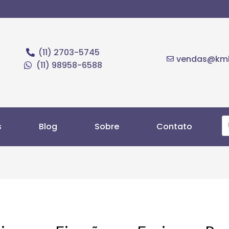
(11) 2703-5745
vendas@kmb
(11) 98958-6588
s
Blog
Sobre
Contato