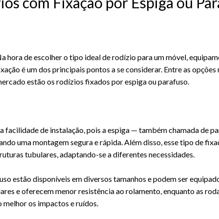
ios com Fixação por Espiga ou Par
a hora de escolher o tipo ideal de rodízio para um móvel, equipam
ixação é um dos principais pontos a se considerar. Entre as opções 
ercado estão os rodízios fixados por espiga ou parafuso.
ua facilidade de instalação, pois a espiga — também chamada de p
ando uma montagem segura e rápida. Além disso, esse tipo de fi
truturas tubulares, adaptando-se a diferentes necessidades.
fuso estão disponíveis em diversos tamanhos e podem ser equipado
ulares e oferecem menor resistência ao rolamento, enquanto as rod
 melhor os impactos e ruídos.