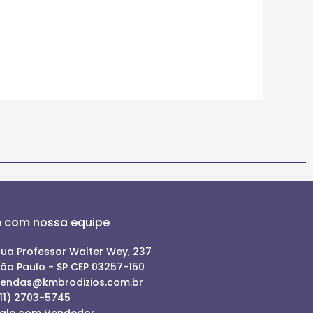
e com nossa equipe
ua Professor Walter Wey, 237
ão Paulo - SP CEP 03257-150
vendas@kmbrodizios.com.br
11) 2703-5745
ale com Vendedor